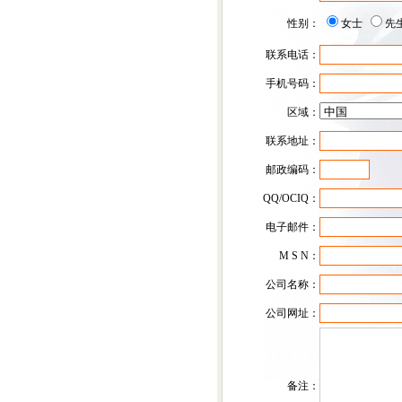
性别：
女士
先
联系电话：
手机号码：
区域：
联系地址：
邮政编码：
QQ/OCIQ：
电子邮件：
M S N：
公司名称：
公司网址：
备注：