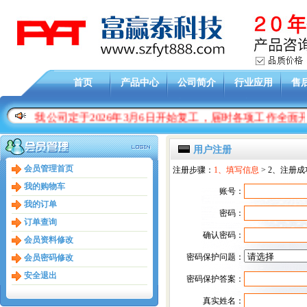
首页
产品中心
公司简介
行业应用
售
通知：我公司定于2026年3月6日开始复工，届时各项工作全面
用户注册
会员管理首页
注册步骤：
1、填写信息
> 2、注册成
我的购物车
账号：
我的订单
密码：
订单查询
确认密码：
会员资料修改
密码保护问题：
会员密码修改
安全退出
密码保护答案：
真实姓名：