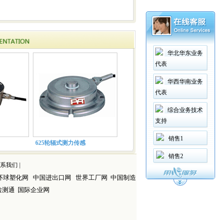
华北华东业务
代表
华西华南业务
代表
综合业务技术
支持
销售1
625轮辐式测力传感
销售2
系我们
|
环球塑化网
中国进出口网
世界工厂网
中国制造
检测通
国际企业网