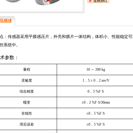
品描述
点：传感器采用平膜感压片，外壳和膜片一体结构，体积小、性能稳定可
控系统中。
术参数：
量程
10
～ 200 kg
灵敏度
1
．5 ± 0．2 mv/V
综合精度
0
．5 %F·S
蠕变
±0．2 %F·S/30min
非线性
±0．5 %F·S
滞后误差
±0．5 %F·S