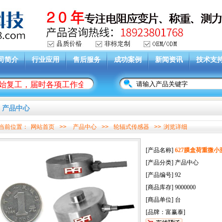
司简介
行业应用
售后服务
成功案例
新闻资讯
技术支
开始复工，届时各项工作全面开启。祝大家在新的一年工作愉快，
产品中心
当前位置：
网站首页
>>
产品中心
>>
轮辐式传感器
>>
浏览详细
[产品名称]
627膜盒荷重微
[产品分类] 产品中心
[产品编号] 92
[商品库存] 9000000
[商品单位] 台
[品牌：富赢泰]