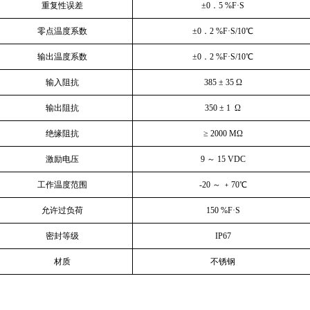
重复性误差
±0．5 %F·S
零点温度系数
±0．2 %F·S/10
℃
输出温度系数
±0．2 %F·S/10
℃
输入阻抗
385
± 35 Ω
输出阻抗
350
± 1 Ω
绝缘阻抗
≥ 2000 MΩ
激励电压
9
～ 15 VDC
工作温度范围
-20
～ ﹢70
℃
允许过负荷
150 %F
·S
密封等级
IP67
材质
不锈钢