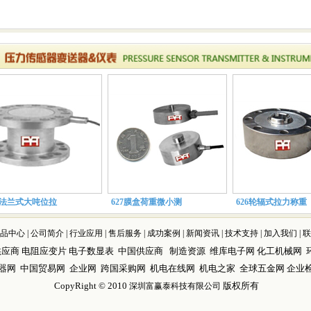
8法兰式大吨位拉
627膜盒荷重微小测
626轮辐式拉力称重
品中心
|
公司简介
|
行业应用
|
售后服务
|
成功案例
|
新闻资讯
|
技术支持
|
加入我们
|
联
供应商
电阻应变片
电子数显表
中国供应商
制造资源
维库电子网
化工机械网
器网
中国贸易网
企业网
跨国采购网
机电在线网
机电之家
全球五金网
企业
CopyRight © 2010
版权所有
深圳富赢泰科技有限公司